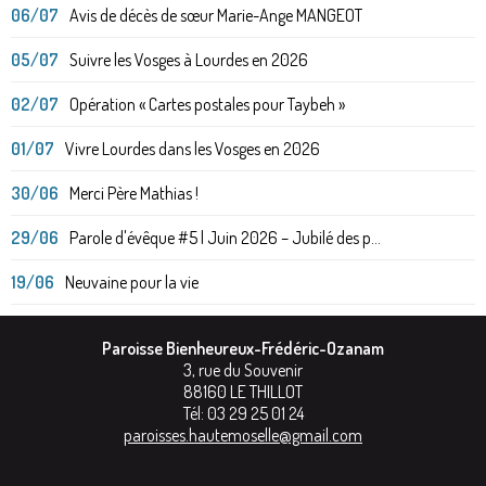
06/07
Avis de décès de sœur Marie-Ange MANGEOT
05/07
Suivre les Vosges à Lourdes en 2026
02/07
Opération « Cartes postales pour Taybeh »
01/07
Vivre Lourdes dans les Vosges en 2026
30/06
Merci Père Mathias !
29/06
Parole d'évêque #5 | Juin 2026 – Jubilé des p...
19/06
Neuvaine pour la vie
Paroisse Bienheureux-Frédéric-Ozanam
3, rue du Souvenir
88160
LE THILLOT
Tél:
03 29 25 01 24
paroisses.hautemoselle@gmail.com