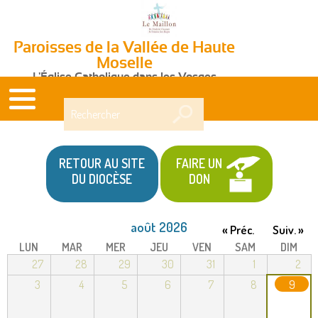
Paroisses de la Vallée de Haute
Moselle
L'Église Catholique dans les Vosges
Rechercher
RETOUR AU SITE
FAIRE UN
DU DIOCÈSE
DON
août 2026
« Préc.
Suiv. »
LUN
MAR
MER
JEU
VEN
SAM
DIM
27
28
29
30
31
1
2
3
4
5
6
7
8
9