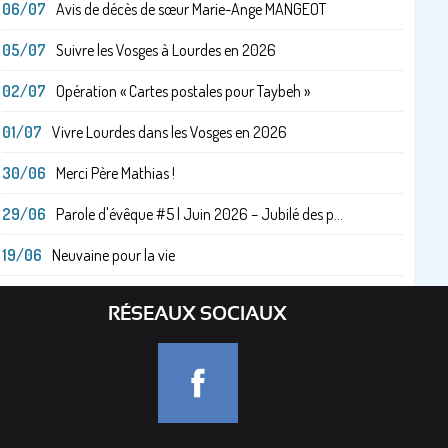
06/07
Avis de décès de sœur Marie-Ange MANGEOT
05/07
Suivre les Vosges à Lourdes en 2026
02/07
Opération « Cartes postales pour Taybeh »
01/07
Vivre Lourdes dans les Vosges en 2026
30/06
Merci Père Mathias !
29/06
Parole d'évêque #5 | Juin 2026 – Jubilé des p...
19/06
Neuvaine pour la vie
RÉSEAUX SOCIAUX